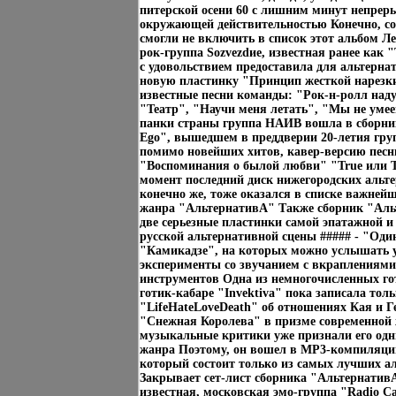
питерской осени 60 с лишним минут непрер
окружающей действительностью Конечно, со
смогли не включить в список этот альбом Л
рок-группа Sozvezdие, известная ранее как 
с удовольствием предоставила для альтерна
новую пластинку "Принцип жесткой нарезк
известные песни команды: "Рок-н-ролл наду
"Театр", "Научи меня летать", "Мы не уме
панки страны группа НАИВ вошла в сборник
Ego", вышедшем в преддверии 20-летия гр
помимо новейших хитов, кавер-версию пес
"Воспоминания о былой любви" "True или Т
момент последний диск нижегородских альт
конечно же, тоже оказался в списке важней
жанра "АльтернативА" Также сборник "Ал
две серьезные пластинки самой эпатажной 
русской альтернативной сцены ##### - "Оди
"Камикадзе", на которых можно услышать 
эксперименты со звучанием с вкраплениями
инструментов Одна из немногочисленных го
готик-кабаре "Invektiva" пока записала тол
"LifeHateLoveDeath" об отношениях Кая и Г
"Снежная Королева" в призме современной 
музыкальные критики уже признали его од
жанра Поэтому, он вошел в MP3-компиляцию
который состоит только из самых лучших а
Закрывает сет-лист сборника "АльтернативА
известная, московская эмо-группа "Radio 