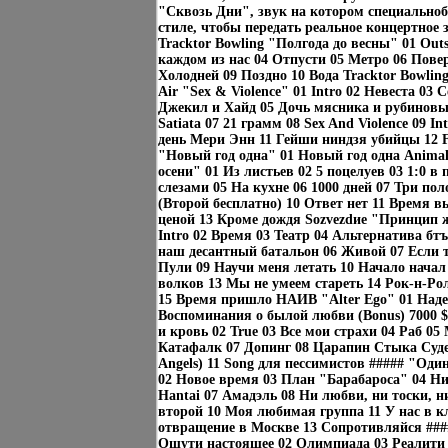
"Сквозь Дни", звук на котором специальноб
стиле, чтобы передать реальное концертное
Tracktor Bowling "Полгода до весны" 01 Outs
каждом из нас 04 Отпусти 05 Метро 06 Повер
Холодней 09 Поздно 10 Вода Tracktor Bowlin
Air "Sex & Violence" 01 Intro 02 Невеста 03 
Джекил и Хайд 05 Дочь мясника и рубиновы
Satiata 07 21 грамм 08 Sex And Violence 09 I
день Мери Энн 11 Гейши ниндзя убийцы 12 
"Новый год одна" 01 Новый год одна Animal
осени" 01 Из листьев 02 5 поцелуев 03 1:0 в
слезами 05 На кухне 06 1000 дней 07 Три пол
(Второй бесплатно) 10 Ответ нет 11 Время 
ценой 13 Кроме дождя Sozvezdие "Принцип ж
Intro 02 Время 03 Театр 04 Альтернатива бт
наш десантный батальон 06 Живой 07 Если т
Пули 09 Научи меня летать 10 Начало начал
волков 13 Мы не умеем стареть 14 Рок-н-Ро
15 Время пришло НАИВ "Alter Ego" 01 Надей
Воспоминания о былой любви (Bonus) 7000 $
и кровь 02 True 03 Все мои страхи 04 Раб 05
Катафалк 07 Допинг 08 Царапин Стыка Судеб
Angels) 11 Song для пессимистов ##### "Один
02 Новое время 03 План "Барабароса" 04 Ни
Hantai 07 Амадэль 08 Ни любви, ни тоски, н
второй 10 Моя любимая группа 11 У нас в к
отвращение в Москве 13 Сопротивляйся ###
Ощути настоящее 02 Олимпиада 03 Реалити 