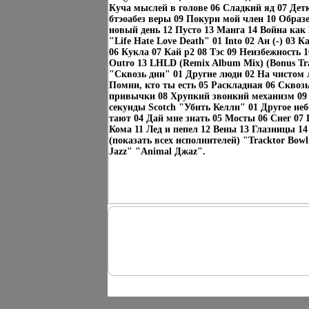
Куча мыслей в голове 06 Сладкий яд 07 Детк
бтэоабез веры 09 Покури мой член 10 Обра
новый день 12 Пусто 13 Манга 14 Война как 
"Life Hate Love Death" 01 Into 02 Ан (-) 03
06 Кукла 07 Кай p2 08 Тэс 09 Неизбежность 
Outro 13 LHLD (Remix Album Mix) (Bonus Tr
"Сквозь дни" 01 Другие люди 02 На чистом л
Помни, кто ты есть 05 Раскладная 06 Сквоз
привычки 08 Хрупкий звонкий механизм 09 Ta
секунды Scotch "Убить Келли" 01 Другое неб
тают 04 Дай мне знать 05 Мосты 06 Снег 07
Кома 11 Лед и пепел 12 Вены 13 Глазницы 1
(показать всех исполнителей) "Tracktor Bowl
Jazz" "Animal Джаz".