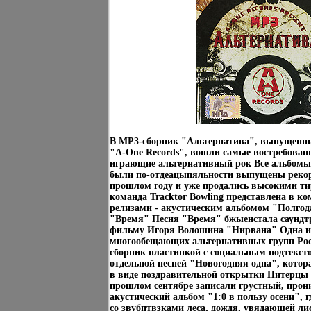
В MP3-сборник "Альтернатива", выпущенны
"A-One Records", вошли самые востребован
играющие альтернативный рок Все альбомы
были по-отдеацыпяльности выпущены реко
прошлом году и уже продались высокими т
команда Tracktor Bowling представлена в к
релизами - акустическим альбомом "Полгода
"Время" Песня "Время" бжыенстала саунд
фильму Игоря Волошина "Нирвана" Одна и
многообещающих альтернативных групп Росс
сборник пластинкой с социальным подтексто
отдельной песней "Новогодняя одна", кото
в виде поздравительной открытки Питерцы
прошлом сентябре записали грустный, про
акустический альбом "1:0 в пользу осени", 
со звубптвзками леса, дождя, увядающей ли