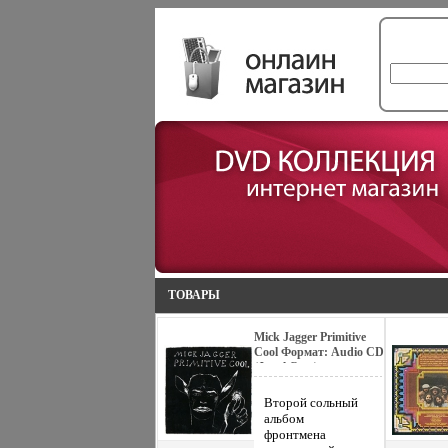
ТОВАРЫ
Mick Jagger Primitive
Cool Формат: Audio CD
(Jewel Case)
Дистрибьюторы:
Warner Music, Торговая
Второй сольный
Фирма "Никитин"
альбом
Германия
фронтмена
Лицензионные товары