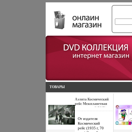
ТОВАРЫ
Аэлита Космический
рейс Межпланетная
революция (2 DVD)
Серия: Другое кино
инфо 12587b.
От издателя Космический рейс (1935 г, 70 мин) Сергей Комаров ("Нахлебник "), Василий Ковригин ("Мертвый дом"), Сергей Столяров ("Иван Грозный ") в фантастике Василия Журавлева ацчфрq"Космический рейс " "Космический рейс", снятый на десятилетие позже "Аэлиты", можно назвать первым sci-fi'ем, созданным в современной манере В Московском Институте межпланетных сообщений готовятся к полету на Луну Лететь намерен престаребжчыулый, но бодрый академик Седых, возглавляющий исследовательскую группу И несмотря на то, что руководство института стремится отправить более молодого и выносливого специалиста, спонтанно возникшая компания авантюристов, состоящая из Седых, аспирантки Марины и пионера Андрюши, все-таки пробирается в ракетоплан и улетает в космос! Если в "Аэлите" упор был сделан скорее на живописной и актерской выразительности, то создатели "Рейса" подошли к проблеме демонстрации косбпрзымического будущего более "научно" Аэлита (1924 г, 100 мин) Михаил Жаров ("Анна на шее"), Игорь Ильинский ("Волки и овцы"), Владимир Уральский ("Беспокойное хозяйство"), Юлия Солнцева ("Земля") в фантастике Якова Протазанова "Аэлита" Одно из немногих произведений Советского Кино, активно использовавших достижения художественного авангарда Изобразительное решение фильма представляет собой сплав элементов экспрессионизма и кубизма Инженер Лось создает космический корабль для полета на Марс В полете его сопровождает красноармеец Гусев, мечтающий немедленно организовать на Марсе революцию, и детектив Кравцов, подозревающий Лося в убийстве жены Революция на Марсе не удается из-за козней первого министра Эвора и противодействия красавицы Аэлиты - властительницы планеты В тот момент, когда герои оказываются на краю гибели, Лось просыпается Межпланетная революция (1924 г, 9 мин) Мультфильм "Межпланетная ребтбфъволюция" первоначально задумывалась как эффектная анимационная вставка в "Аэлиту", которая снималась в то же самое время Однако Протазанов решил не усложнять и без того насыщенную картину еще большими формалистическими изысками, и мультипликаторы-новаторы Зенон Комисаренко, Николай Ходатаев и Юрий Меркулов создали совершенно самостоятельный мульт на сходную, но несколько иную тему Напуганные наступлением пролетариата по планете Земля, империалисты и буржуины всех стран улетают в космос в надежде спасти себя и свои награбленные капиталы Но в отличие от "Аэлиты", где на Марсе происходит стихийное свержение местной монархической власти, в "Межпланетной революции" трудовой мозолистый кулак настигает капиталистов, попытавшихся укрыться от власти пролетариата в космосе Мультфильм создан в новаторской для своего времени манере "перекладки" Плоские марионетки перекладываются от кадра к кадру так, что возникает эффект движения В нашибттяш дни эта технология используется Юрием Норштейном ("Сказка сказок", "Ежик в тумане") Режиссеры: Яков Протазанов Василий Журавлев З Комисаренко Творческий коллектив Группа "Sience Kit" была образована в апреле 2002 года Группа выпустила два альбома - одноименный дебютный в 2002 году (в составе тогда были барабанщик Григорий Алексанян и клавишник Андрей Гаврилов) и "Pieonear" в 2004 году (с барабанщиком Сергеем Ледовским и виолончелистом Ярославом Ковалёвым, трагически погибшим 5 сентября 2005 года) Нынешний состав: Борис Белов - гитара; Федор Дмитриев - гитара, вокал; Сергей Богатов - бас; Наири Симонян - ударные "Как-то мы решили, что пора обозвать свой стиль каким-то выражением и не оставлять его на откуп критикам и прочим Долго думали, выбирали, какие грани объединить в этом выражении В итоге сочинили такую конструкцию - heavy-ambient-space-rock Если идти в обратном порядке, то мы всё-таки рок-группа, мы все чувбтщющствуем связь музыки с космосом, и наша музыка местами бесформенна, а местами тяжела" Концерты - совместный тур по трём городам России вместе с Hood в рамках фестиваля AVANT, выступление с Piano Magic, на "Пикнике "Афиши" и др Главное достижение - сохранение независимости и полной самостоятельности в принятии решений как в творческом, так и в прочих аспектах "И нам не стыдно перед людьми, которые нас любят и в нас верят" Группа Won James Won (Выиграл Джеймс Выиграл) взошла на ниве лабораторных посевов творческого объединения ZveZdaZ, ряды которого с 2003 года держат участники небезызвестных московских и питерских рок-группировок IFK, JAZZLOBSTER, КИРПИЧИ, ПРАВДА и пр Вдохновение артисты жадно черпают из сокровищницы мировой музыкальной культуры, а также из окружающего быта, придавая приобретенному опыту замысловатые формы "попурри из абсурдистского хаоса" Заимствований и цитат не чураются, стимулируя пытливого слушателя к самобтэмвстоятельному распутыванию хитроумных шарад Любят петь, причем на всех языках - как глобально распространенных, так и, увы, мертвых Жанровую принадлежность музыки определяют как HC-нойз-рок, или арт-кор, или психо-фрик, или пост-экспериментал - но часто оставляют это на усмотрение эстетов и критиков Дебютный альбом с многообещающим названием "Tol's Toy" вышел в 2004 году (R007) на независимом лейбле RAIG и немедленно завоевал симпатии привередливых европоидов Оказалось, что опыты коллектива отнюдь не ограничены возможностями студий Сценическая площадка - вот родная стихия артистов, вот место, где кипят страсти футуристических хореографий и булькают эмоции отравленных видео-артов Увы, в силу исторического проживания участников в разных городах - их совместные выступления редки Формат музицирования - то ли квартет, то ли квинтет, иногда секстет, но всегда около трио - Тихон "Хи-Хоу" Кубов, Данила "Мускуляр" Смирнов и Иван "Мандвильбтяанq" Людевиг Апофеоз концертных крайностей запечатлен на самиздатовской пластинке 2005 года "The Drisneyland Chronicles Vol1" Алексей Борисов - музыкант, продюсер, саунд-артист, куратор, диджей -родился в Москве в 1960 г В 1983 окончил исторический факультет Московского государственного университета им Ломоносова Музыкальную карьеру начал в 1980 году в качестве гитариста московской new-wave группы "Центр", в 1981 году вместе с гитаристом Дмитрием Маценовым создал бит-группу "Проспект", затем в 1985 году организовал с клавишником Иваном Соколовским первый в России техно-индустриальный дует "Ночной проспект" За время своего существования "НП" выпустил шесть альбомов в России и за рубежом, принял участие в многочисленных сборниках, фестивалях, дал сотни концертов в разных городах В 90-e и 00-е гг продолжает активные занятия музыкой, сольно и в разных проектах, много работает на радио (SNC, "Ракурс", "Стбтяябанция" (106,8 FM), "Субстанция", "Юность", "Россия"), играет как ди-джей в московских клубах и кафе ("Птюч", "Акватория", "Моби Дик", "Куклы", "Ротонда", "Стерео", "Look in" и др), а так же и в других городах, среди которых Красноярск, Новосибирск, Саратов, Смоленск, Киев, Минск, Прага, Хельсинки, Париж, Чикаго и тд) Среди проектов с его участием особую известность приобрел электронный дует FRUITS (совместно с Павлом Жагуном), этно-электронный проект "Волга" (при участии Анжелы Манукян, Романа Лебедева и Юрия Балашова) и экспериментальный дует с финским электронщиком Антоном Никкиля, вместе с которым в 2000 году он создает лейбл "N&B Research Digest", а в 2004 выпускает совместный альбом "Typical Human Beings" Борисов также сотрудничает с московским саксофонистом Сергеем Летовым (Gosplan Trio), литовским композитором Ричардасомбуацд Норвила, виолончелистом из Смоленска Владиславом Макаровым, американским электронщиком Джефри Сураком (Jeffry Surak), с композитором Таней Стене (Tania Stene) из Норвегии, шведским саунд-артистом Лифом Эллгреном (Leif Ellgren), японским нойз-музыкантом KK Null, пионерами индастриала из Англии The New Blockaders, австрийским электронщиком и продюсером Францем Помасслом (Franz Pomassl), австралийским электронщиком Адамом Эбрингером (Adam Ebringer) и многими другими музыкантами из разных стран Среди его постоянных партнеров московский кинематографист и VJ Роман Аникушин, мультимедийные художники Аристарх Чернышев и Владислав Ефимов, парижский художник и видео-артист Олег Корнев, виджейский дуэт INN (Никита Цымбал и Наталья Полока) Борисов является автором саундтрека к немому фильму Фридриха Мурнау "Фауст" (Германия, 1926), который неоднократно исполнялся при поддержке таких музыкантов, как Сергей Летов, Ричардас Норвила и Олег Липатов (гитара) В последнее время онбубдъ часто выступает сольно, принимая участие в таких известных международных фестивалях как Avanto (Хельсинки 2000, 2001), 4020 mehr als Musik (Linz 2002), Prototype (Вена 2002), Sonar (Барселона 2003), ClubTransmediale (Берлин 2004), HUH Festival (Таллин 2003), "Будуарт" (Томск 2004), Being The Future (Berlin 2004), East-West (Die, France 2004), Unsound (Краков 2004), Mutek (Montreal 2005), Garage (Stralsund, Germany 2005), Urban Soundscape (Moscow, 2005) и др Дискография насчитывает более 50 альбомов и сборников "Госплан" - импровизационный проект, основанный на синтезе различных музыкальных стилей и направлений В рамках проекта успешно скрещиваются фри-джаз с танцевальной электроникой, пост-рок с нео-классикой, индастриал с фолком и тд В "Госплане" периодически задействованы известные московские музыканты - электронщик Алексей Борисов и саксофонист Сергей Летов, гитаристы Олег Липатов и Петр Соколовский, композитор Ричардас Норвила, клавишбубпрник Иван Соколовский и другие Илья Лагутенко - автор и исполнитель, основатель группы "Мумий Тролль" и музыкального течения под названием "рокапопс" Современная музыка в России делится на две половины - до "Мумий Тролля" и после него Своими первыми альбомами "Мумий Тролль" ввел в моду на гитарную музыку, и вся российская эстрада вслед за ранним творчеством группы стала гитарной Более позднее творчество "Мумий Тролля" смягчило традиционное российское противоречие между поп- и рок-музыкой Этот свой стиль солист и один из основателей группы Илья Лагутенко определил как рокапопс, и "Мумий Тролль" вновь встал во главе целого музыкального направления Группа, которая впоследствии стала именоваться "Мумий Тролль", появила