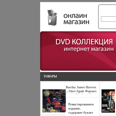
ТОВАРЫ
Barclay James Harvest
…Once Again Формат:
Audio CD (Jewel Case)
Дистрибьюторы: EMI
Records Ltd , Gala
Ремастированное
Records Европейский
издание,
Союз Лицензионные
содержит буклет
товары