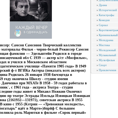
Документальн
Драма
Исторический
Катастрофы
Комедия
Сериал
Короткометра
Криминальный
Мелодрама
иссер: Самсон Самсонов Творческий коллектив
Мистика
 материалы Фильм - черно-белый Режиссер Самсон
Молодежный
ящая фамилия — Эдельштейн Родился в городе
Музыкальный
янсацччокой обл С 1939 — актер к/ст «Мосфильм»,
Мультфильм
одах и учился в Московском областном
Спорт
едагогическом училище «Памяти 1905 года» В 1949
рский ф-т ВГИКа Актеры (показать всех актеров)
Приключения
ина Родилась 26 января 1938 бжчэцгода в
59 году окончила Школу - студию имени
Данченко при МХАТе В 1958 - 59 годах работала в
ник`, с 1961 года - актриса Театра - студии
оследние годы живет и Михаил Ножкин Окончил
удию пр театре Эстрады Изольда Извицкая Извицкая
вна (2161932—131971), советская актриса В 1955
 кино с 1955 (Кэтрин — «Тревожная молодость»,
Богатырь” идёт в Марто»)бпрйф С большим
полнила роль Марютки в фильме «Сорок первый»