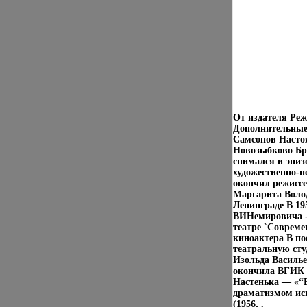
От издателя Реж
Дополнительные
Самсонов Насто
Новозыбково Бр
снимался в эпиз
художественно-п
окончил режиссе
Маргарита Волод
Ленинграде В 19
ВИНемировича - 
театре `Современ
киноактера В п
театральную ст
Изольда Василье
окончила ВГИК В
Настенька — «“
драматизмом ис
(1956, .