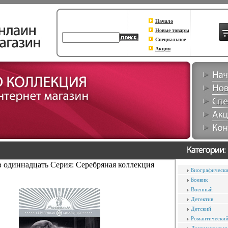
Начало
Новые товары
Специальное
Акция
 одиннадцать Серия: Серебряная коллекция
Биографическ
Боевик
Военный
Детектив
Детский
Романтически