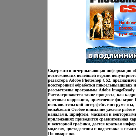
Содержится исчерпывающая информация об
возможностях новейшей версии популярного
редактора Adobe Photoshop CS2, предназначе
всесторонней обработки пиксельныацшакх 
рассмотрены программы Adobe ImageReady и
Рассматриваются такие процессы, как кадри
цветовая коррекция, применение фильтров
пользовательский интерфейс, инструменты,
окнабжшзй Особое внимание уделено работе 
каналами, шрифтом, масками и векторными
приложениях приводится сравнительная хар
и векторной графики, дается краткая инфор
моделях, цветоделении и подготовке к печа
Пономаренко.