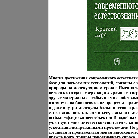
Многие достижения современного естествоз
базу для наукоемких технологий, связаны с 
природы на молекулярном уровне Именно та
не только создать сверхпацшжырочные, све
другие материалы с необычными свойствами
взглянуть на биологические процессы, прои
и даже внутри молекулы Большинство отрас
естествознания, так или иначе, связано с 
иссбжшмфледованием объектов В подобных 
участвуют многие естествоиспытатели, зан
узкоспециализированными проблемами По р
создается и производится новая высококаче
прежде всего, товары повседневного спроса 