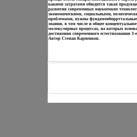
какими затратами обходится такая продукц
развития современных наукоемких технологи
экономическими, социальными, политическ
проблемами, нужны фундаменбпррттальные 
знания, в том числе и общее концептуальное
молекулярных процессах, на которых осно
достижения современного естествознания 3-е
Автор Степан Карпенков.