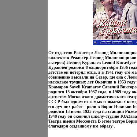
От издателя Режиссер: Леонид Миллионщик
коллектив Режиссер Леонид Миллионщиков 
актеров) Леонид Куравлев Leonid Kuravlyov
Куравлев родился 8 оацшорктября 1936 год
детстве он потерял отца, а в 1941 году его 
обвинению выслали на Север, где она с Ле
несколько трудных лет Окончив в 1953 году
Крамаров Saveli Kramarov Савелий Викто
родился 13 октября 1937 года, в 1969 году
артистом Московского драматического теа
СССР был одним из самых снимаемых комед
его лучших работ - роли в Борис Новиков 
родился 13 июля 1925 года на станции Ряжс
1948 году он окончил школу-студию ЮАЗава
Театра имени Моссовета В этом театре Бори
благодаря созданному им образу .