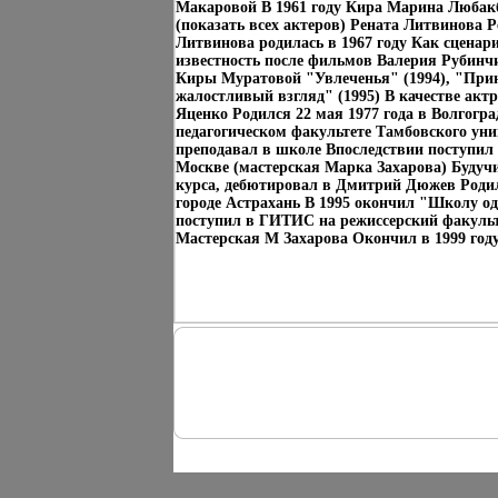
Макаровой В 1961 году Кира Марина Любак
(показать всех актеров) Рената Литвинова 
Литвинова родилась в 1967 году Как сценар
известность после фильмов Валерия Рубинч
Киры Муратовой "Увлеченья" (1994), "Пр
жалостливый взгляд" (1995) В качестве акт
Яценко Родился 22 мая 1977 года в Волгогра
педагогическом факультете Тамбовского унив
преподавал в школе Впоследствии поступи
Москве (мастерская Марка Захарова) Будучи
курса, дебютировал в Дмитрий Дюжев Родил
городе Астрахань В 1995 окончил "Школу од
поступил в ГИТИС на режиссерский факульт
Мастерская М Захарова Окончил в 1999 го