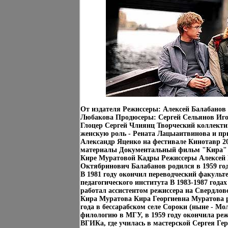
От издателя Режиссеры: Алексей Балабано
Любакова Продюсеры: Сергей Сельянов Иг
Глоцер Сергей Члиянц Творческий коллект
женскую роль - Рената Лацыаитвинова и при
Александр Яценко на фестивале Кинотавр 2
материалы Документальный фильм "Кира" 
Кире Муратовой Кадры Режиссеры Алексей 
Октябринович Балабанов родился в 1959 го
В 1981 году окончил переводческий факульт
педагогического института В 1983-1987 года
работал ассистентом режиссера на Свердлов
Кира Муратова Кира Георгиевна Муратова р
года в бессарабском селе Сороки (ныне - Мо
филологию в МГУ, в 1959 году окончила ре
ВГИКа, где училась в мастерской Сергея Г