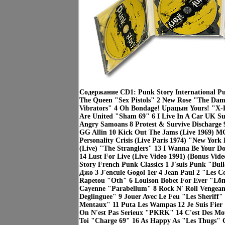
Содержание CD1: Punk Story International Pu
The Queen "Sex Pistols" 2 New Rose "The Da
Vibrators" 4 Oh Bondage! Upацын Yours! "X-R
Are United "Sham 69" 6 I Live In A Car UK Su
Angry Samoans 8 Protest & Survive Discharge 
GG Allin 10 Kick Out The Jams (Live 1969) 
Personality Crisis (Live Paris 1974) "New York
(Live) "The Stranglers" 13 I Wanna Be Your D
14 Lust For Live (Live Video 1991) (Bonus Vi
Story French Punk Classics 1 J'suis Punk "Bu
Джо 3 J'encule Gogol 1er 4 Jean Paul 2 "Les C
Rapetou "Oth" 6 Louison Bobet For Ever "Lб
Cayenne "Parabellum" 8 Rock N' Roll Vengean
Deglinguee" 9 Jouer Avec Le Feu "Les Sheriff"
Mentaux" 11 Puta Les Wampas 12 Je Suis Fier 
On N'est Pas Serieux "PKRK" 14 C'est Des Mou
Toi "Charge 69" 16 As Happy As "Les Thugs" 