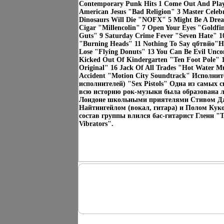
Contemporary Punk Hits 1 Come Out And Play
American Jesus "Bad Religion" 3 Master Celeb
Dinosaurs Will Die "NOFX" 5 Might Be A Dre
Cigar "Millencolin" 7 Open Your Eyes "Goldfi
Guts" 9 Saturday Crime Fever "Seven Hate" 1
"Burning Heads" 11 Nothing To Say qбтвйо"H
Lose "Flying Donuts" 13 You Can Be Evil U
Kicked Out Of Kindergarten "Ten Foot Pole
Original" 16 Jack Of All Trades "Hot Water M
Accident "Motion City Soundtrack" Исполнит
исполнителей) "Sex Pistols" Одна из самых 
всю историю рок-музыки была образована ле
Лондоне школьными приятелями Стивом Дж
Найтингейлом (вокал, гитара) и Полом Куко
состав группы влился бас-гитарист Гленн "
Vibrators".