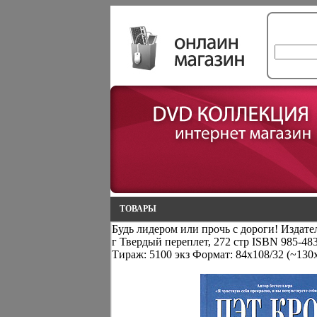
ТОВАРЫ
Будь лидером или прочь с дороги! Издате
г Твердый переплет, 272 стр ISBN 985-483
Тираж: 5100 экз Формат: 84x108/32 (~130