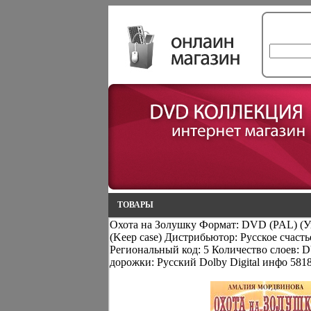
ТОВАРЫ
Охота на Золушку Формат: DVD (PAL) (У
(Keep case) Дистрибьютор: Русское счаст
Региональный код: 5 Количество слоев: 
дорожки: Русский Dolby Digital инфо 5818