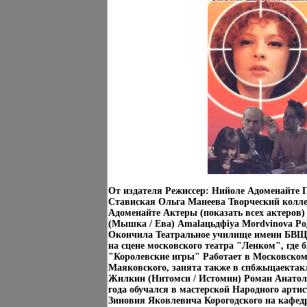
От издателя Режиссер: Нийоле Адоменайте 
Ставиская Ольга Манеева Творческий колл
Адоменайте Актеры (показать всех актеров
(Мышка / Ева) Amalацьдфiya Mordvinova Род
Окончила Театральное училище имени БВЩу
на сцене московского театра "Ленком", где 
"Королевские игры" Работает в Московском
Маяковского, занята также в спбжыцаектак
Жилкин (Нитомси / Истомин) Роман Анатол
года обучался в мастерской Народного артис
Зиновия Яковлевича Корогодского на кафед