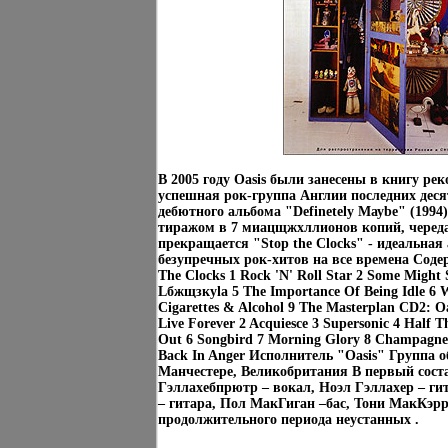
В 2005 году Oasis были занесены в книгу ре
успешная рок-группа Англии последних деся
дебютного альбома "Definetely Мауbе" (1994
тиражом в 7 миацщжхллионов копий, череда
прекращается "Stop the Clocks" - идеальная
безупречных рок-хитов на все времена Соде
The Clocks 1 Rock 'N' Roll Star 2 Some Might 
Lбжщзкyla 5 The Importance Of Being Idle 6 W
Cigarettes & Alcohol 9 The Masterplan CD2: Oa
Live Forever 2 Acquiesce 3 Supersonic 4 Half 
Out 6 Songbird 7 Morning Glory 8 Champagne
Back In Anger Исполнитель "Oasis" Группа о
Манчестере, Великобритания В первый сос
Гэллахебпрютр – вокал, Ноэл Гэллахер – ги
– гитара, Пол МакГиган –бас, Тони МакКэрр
продолжительного периода неустанных .