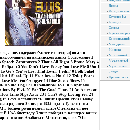
Документальн
Драма
Исторический
Катастрофы
Комедия
Сериал
Короткометра
Криминальный
Мелодрама
Мистика
 издание, содержит буклет с фотографиями и
Молодежный
 информацией на английском языке Содержание 1
Музыкальный
o Sprach Zarathustra 2 That's All Right 3 Proud Mary 4
To Spain 5 You Don't Have To Say You Love Me 6 Until
Мультфильм
 To Go 7 You've Lost That Lovin' Feelin' 8 Polk Salad
Спорт
10 All Shook Up 11 Heartbreak Hotel 12 Teddy Bear /
Приключения
3 Love Me Tendбжщруer 14 Blue Suede Shoes 15
16 Hound Dog 17 I'll Remember You 18 Suspicious
ctions By Elvis 20 For The Good Times 21 An American
 How Time Slips Away 23 I Can't Stop Loving You 24
ng In Love Исполнитель Элвис Пресли Elvis Presley
сли родился 8 января 1935 года в Тупело (штат
 в бедной религиозной семье С детства он пел
 В 1943 бпсглгоду Элвис победил в конкурсе юных
арке штатов Алабама и Миссисипи, спев "Old