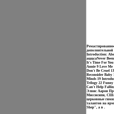
Ремастированное
дополнительной
Introduction: Als
ацщсаNever Been 
It's Time For You
Annie 9 Love Me 
Don't Be Cruel 1
Reconsider Baby 
Minds 19 Introdu
Trilogy 22 Funny
Can't Help Falli
Элвис Аарон Пре
Миссисипи, США)
церковные гимны
талантов на ярм
Shep", а в .