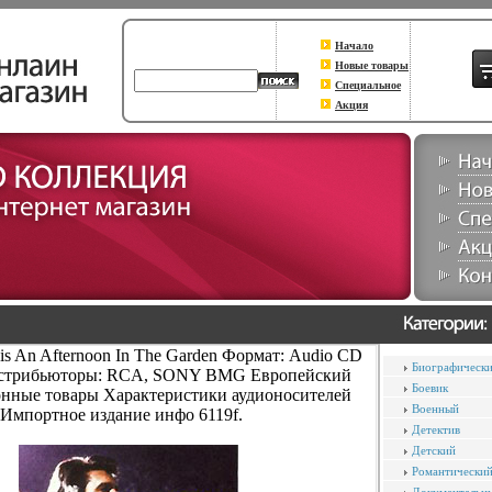
Начало
Новые товары
Специальное
Акция
lvis An Afternoon In The Garden Формат: Audio CD
Биографическ
Дистрибьюторы: RCA, SONY BMG Европейский
Боевик
нные товары Характеристики аудионосителей
Военный
 Импортное издание инфо 6119f.
Детектив
Детский
Романтически