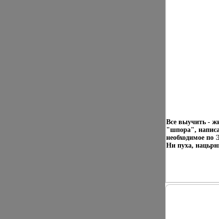
Все выучить - жи
"шпора", напис
необходимое по 
Ни пуха, нацьрн