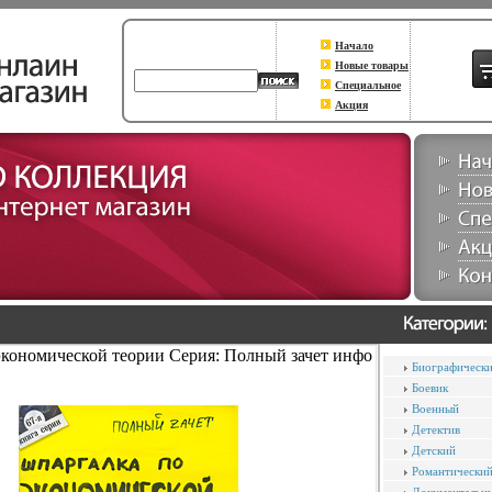
Начало
Новые товары
Специальное
Акция
кономической теории Серия: Полный зачет инфо
Биографическ
Боевик
Военный
Детектив
Детский
Романтически