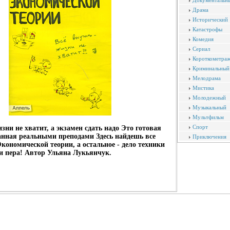
Документальн
Драма
Исторический
Катастрофы
Комедия
Сериал
Короткометра
Криминальный
Мелодрама
Мистика
Молодежный
Музыкальный
Мультфильм
Спорт
зни не хватит, а экзамен сдать надо Это готовая
анная реальными преподами Здесь найдешь все
Приключения
Экономической теории, а остальное - дело техники
и пера! Автор Ульяна Лукьянчук.