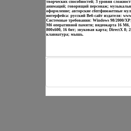
творческих способностей; 3 уровня сложнос
анимаций; говорящий персонаж; музыкально
оформление; авторские сбптфиюжетные му
интерфейса: русский Веб-сайт издателя: ww
Системные требования: Windows 98/2000/XP;
Мб оперативной памяти; видеокарта 16 Мб
800х600, 16 бит; звуковая карта; DirectX 8
клавиатура; мышь.