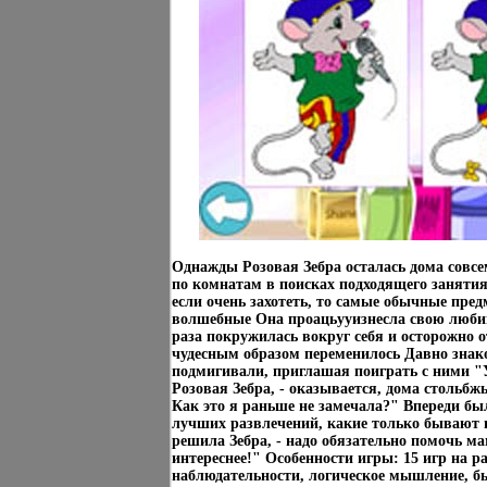
Однажды Розовая Зебра осталась дома совсе
по комнатам в поисках подходящего занятия
если очень захотеть, то самые обычные пр
волшебные Она проацьууизнесла свою люби
раза покружилась вокруг себя и осторожно о
чудесным образом переменилось Давно знак
подмигивали, приглашая поиграть с ними "У
Розовая Зебра, - оказывается, дома стольбж
Как это я раньше не замечала?" Впереди бы
лучших развлечений, какие только бывают н
решила Зебра, - надо обязательно помочь мам
интереснее!" Особенности игры: 15 игр на р
наблюдательности, логическое мышление, б