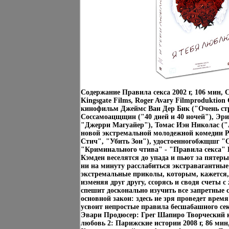
Содержание Правила секса 2002 г, 106 мин,
Kingsgate Films, Roger Avary Filmprodukti
кинофильм Джеймс Ван Дер Бик ("Очень ст
Соссамоацщщин ("40 дней и 40 ночей"), Эр
"Джерри Магуайер"), Томас Иэн Николас ("
новой экстремальной молодежной комедии 
Стич", "Убить Зои"), удостоенногобжщшг "
"Криминального чтива" - "Правила секса" 
Кэмден веселятся до упада и пьют за пятеры
ни на минуту расслабиться экстравагантные
экстремальные приколы, которым, кажется,
изменяя друг другу, ссорясь и сводя счеты с
спешит досконально изучить все запретные 
основной закон: здесь не зря проведет время
усвоит непростые правила бесшабашного сек
Эвари Продюсер: Грег Шапиро Творческий 
любовь 2: Парижские истории 2008 г, 86 мин