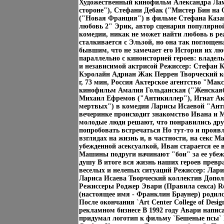
Художественный кинофильм Александра Ла
стороне"), Стефани Дебак ("Мистер Бин на 
("Новая Франция") в фильме Стефана Каза
любовь 2" Эрик, автор сценария популярно
комедии, никак не может найти любовь в р
сталкивается с Эльзой, но она так поглоще
бывшим, что не замечает его История их лю
параллельно с киноисторией героев: владел
и независимой актрисой Режиссер: Стефан
Кэролайн Адриан Жак Перрен Творческий к
г, 73 мин, Россия Актерское агентство "Ма
кинофильм Амалия Гольданская ("Женскаябт
Михаил Ефремов ("Антикиллер"), Игнат А
мертвых") в комедии Ларисы Исаевой "Ант
вечеринке происходит знакомство Ивана и
молодые люди решают, что понравились друг
попробовать встречаться Но тут-то и прояв
взглядах на жизнь и, в частности, на секс 
убежденной асексуалкой, Иван старается ее в
Машины подруги начинают "бои" за ее убе
душу В итоге вся жизнь наших героев превр
веселых и нелепых ситуаций Режиссер: Лар
Лариса Исаева Творческий коллектив Допо
Режиссеры Роджер Эвари (Правила секса) R
(настоящее имя - Франклин Браунер) родился
После окончания `Art Center College of Desig
рекламном бизнесе В 1992 году Авари напис
придумал логотип к фильму `Бешеные псы`