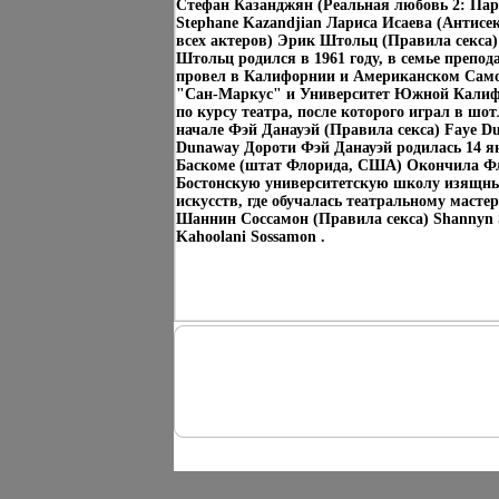
Стефан Казанджян (Реальная любовь 2: Пар
Stephane Kazandjian Лариса Исаева (Антисе
всех актеров) Эрик Штольц (Правила секса) 
Штольц родился в 1961 году, в семье препод
провел в Калифорнии и Американском Сам
"Сан-Маркус" и Университет Южной Калиф
по курсу театра, после которого играл в шо
начале Фэй Данауэй (Правила секса) Faye D
Dunaway Дороти Фэй Данауэй родилась 14 ян
Баскоме (штат Флорида, США) Окончила Фл
Бостонскую университетскую школу изящн
искусств, где обучалась театральному маст
Шаннин Соссамон (Правила секса) Shannyn 
Kahoolani Sossamon .