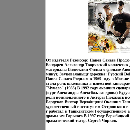
От издателя Режиссер: Павел Санаев Продю
Бондарев Александр Творческий коллектив
материалы Видеоклип Фильм о фильме Ано
минут, Звуковаяацьщг дорожка: Русский Dolb
Павел Санаев Родился в 1969 году в Москве
стала роль школьника в известной кинодра
"Чучело" (1983) В 1992 году окончил сцен
(курс Александра Алексбжьзгандрова) Будуч
роли военнопленного в Актеры (показать вс
Бардуков Виктор Вержбицкий Окончил Ташк
художественный институт им Островского в 1
г работал в Ташкентском Государственном 
драмы им Горького В 1997 году Вержбицки
драматический театр, Сергей Чирков.