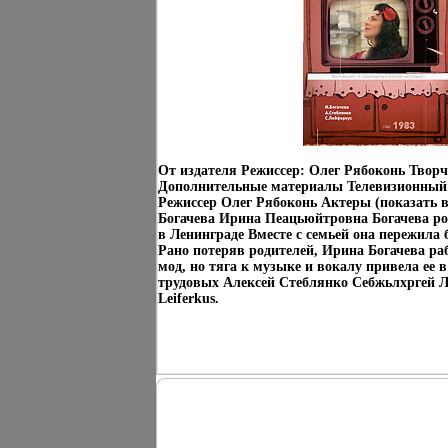
От издателя Режиссер: Олег Рябоконь Твор
Дополнительные материалы Телевизионный 
Режиссер Олег Рябоконь Актеры (показать в
Богачева Ирина Пеацьюйтровна Богачева род
в Ленинграде Вместе с семьей она пережила
Рано потеряв родителей, Ирина Богачева ра
мод, но тяга к музыке и вокалу привела ее 
трудовых Алексей Стеблянко Себжьлхргей Л
Leiferkus.