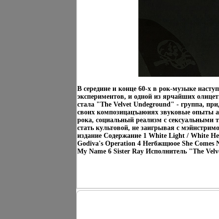
В середине и конце 60-х в рок-музыке насту
экспериментов, и одной из ярчайших олицет
стала "The Velvet Undeground" - группа, п
своих композицацъаюиях звуковые опыты ав
рока, социальный реализм с сексуальными 
стать культовой, не заигрывая с мэйнстрим
издание Содержание 1 White Light / White Hea
Godiva's Operation 4 Herбжщюоe She Comes N
My Name 6 Sister Ray Исполнитель "The Velv