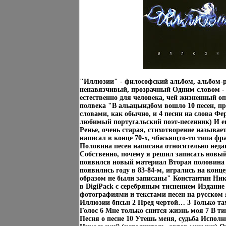
"Иллюзии" - философский альбом, альбом-
ненавязчивый, прозрачный Одним словом - 
естественно для человека, чей жизненный о
полвека "В альацыидбом вошло 10 песен, пр
словами, как обычно, и 4 песни на слова Фе
любимый португальский поэт-песенник) И е
Ренье, очень старая, стихотворение называет
написал в конце 70-х, чбжъящто-то типа фр
Половина песен написана относительно недав
Собственно, почему я решил записать новый
появился новый материал Вторая половина -
появились году в 83-84-м, игрались на конц
образом не были записаны" Константин Ни
в DigiPack с серебряным тиснением Издание 
фотографиями и текстами песен на русском
Иллюзии бпсьн 2 Пред чертой… 3 Только та
Голос 6 Мне только снится жизнь моя 7 В т
Песня о песне 10 Утешь меня, судьба Испол