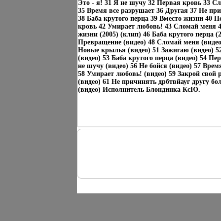
Это - я! 31 Я не шучу 32 Первая кровь 33 С
35 Время все разрушает 36 Другая 37 Не при
38 Баба крутого перца 39 Вместо жизни 40 
кровь 42 Умирает любовь! 43 Сломай меня 4
жизни (2005) (клип) 46 Баба крутого перца (2
Превращение (видео) 48 Сломай меня (видео) 
Новые крылья (видео) 51 Зажигаю (видео) 5
(видео) 53 Баба крутого перца (видео) 54 Пе
не шучу (видео) 56 Не бойся (видео) 57 Врем
58 Умирает любовь! (видео) 59 Закрой свой 
(видео) 61 Не причинять дрбтвйауг другу бол
(видео) Исполнитель Блондинка КсЮ.