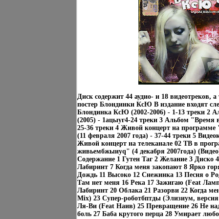
Диск содержит 44 аудио- и 18 видеотреков, 
постер Блондинки КсЮ В издание входят сл
Блондинка КсЮ (2002-2006) - 1-13 треки 2 
(2005) - 1ацыуг4-24 треки 3 Альбом "Время в
25-36 треки 4 Живой концерт на программе
(11 февраля 2007 года) - 37-44 треки 5 Видео
Живой концерт на телеканале 02 ТВ в прог
живьембжыиуq" (4 декабря 2007года) (Видео)
Содержание 1 Гутен Таг 2 Желание 3 Диско 4
Лабиринт 7 Когда меня закопают 8 Ярко горя
Дождь 11 Высоко 12 Снежинка 13 Песня о Ро
Там нет меня 16 Река 17 Зажигаю (Fеat Ламп
Лабиринт 20 Облака 21 Разорви 22 Когда ме
Mix) 23 Супер-роботбптды (Элизиум, верси
Ля-Ви (Feat Наив) 25 Превращение 26 Не на
боль 27 Баба крутого перца 28 Умирает люб