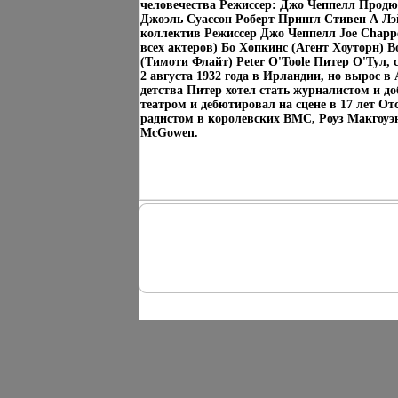
человечества Режиссер: Джо Чеппелл Прод
Джоэль Суассон Роберт Прингл Стивен А Лэ
коллектив Режиссер Джо Чеппелл Joe Chappe
всех актеров) Бо Хопкинс (Агент Хоуторн) B
(Тимоти Флайт) Peter O'Toole Питер О'Тул, 
2 августа 1932 года в Ирландии, но вырос в 
детства Питер хотел стать журналистом и до
театром и дебютировал на сцене в 17 лет От
радистом в королевских ВМС, Роуз Макгоуэн
McGowen.