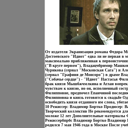
От издателя Экранизация романа Федора М
Достоевского "Идиот" едва ли не первая в 
максимально приближенная к первоисточни
("В круге первом"), Владацчбримир Машков
Чурикова (сериал "Московская Сага") и Ал
(сериал "Графиня де Монсоро") в драме Вл
("Собачье сердце") - "Идиот" Настасья Фил
брак князя Мышбжчмлкина и Аглаи вопрек
чувствам к князю, но он, исполненный сост
Филипповне, предпочел Епанчиной последн
Филипповна и князь готовятся к свадьбе Од
освободить князя отданного им слова, убега
10 Режиссер: Владимир Бортко Продюсер: В
Творческий коллектив Не рекомендуется дл
моложе 12 лет Дополнительные материалы
Режиссербпрбс Владимир Бортко Владимир
родился 7 мая 1946 года в Москве После уч