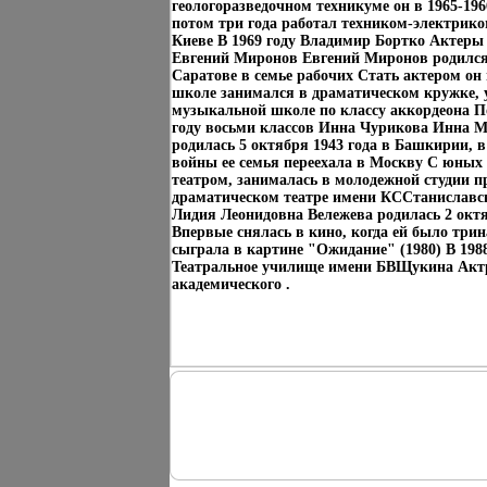
геологоразведочном техникуме он в 1965-196
потом три года работал техником-электрико
Киеве В 1969 году Владимир Бортко Актеры 
Евгений Миронов Евгений Миронов родился 
Саратове в семье рабочих Стать актером он 
школе занимался в драматическом кружке, 
музыкальной школе по классу аккордеона П
году восьми классов Инна Чурикова Инна 
родилась 5 октября 1943 года в Башкирии, в
войны ее семья переехала в Москву С юных 
театром, занималась в молодежной студии 
драматическом театре имени КССтаниславс
Лидия Леонидовна Вележева родилась 2 октя
Впервые снялась в кино, когда ей было трин
сыграла в картине "Ожидание" (1980) В 198
Театральное училище имени БВЩукина Акт
академического .