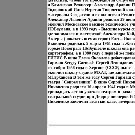
детектива, чтобы тот проследил за супруго
и Каменская Режиссер: Александр Аравин 
Тодоровский Илья Неретин Творческий кол
материалы Создатели и исполнители Режис
Александр Львович Аравин родился 29 июня 
окончил Московское высшее техническое у
НЭБаумана, а в 1993 году - Высшие курсы с
где занимался в мастерской Александра Кай
Актеры (показать всех актеров) Елена Яков
Яковлева родилась 5 марта 1961 года в Жит
городе Новограде Пбтбущосле школы она раб
картографом, а в 1980 году с первой же поп
ГИТИС В кино Елена Яковлева дебютировала
Гармаш Sergey Garmash Сергей Леонидович
сентября 1958 года в Херсоне (СССР, ныне - 
окончил школу-студию МХАТ, где занимался
МТарханова В том же году Сергей Гармаш с
театра "Современник" В кино Сергей Никон
Никоненко родился 16 апреля 1941 года в Мо
тринадцать лет он увлекся театром и начал 
театральной студии при Дворце пионеров В 1
Никоненко закончил десятый класс вечерней