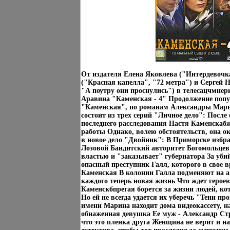
От издателя Елена Яковлева ("Интердевочк
("Красная капелла", "72 метра") и Сергей 
"А поутру они проснулись") в телесацчмнер
Аравина "Каменская - 4" Продолжение попу
"Каменская", по романам Александры Ма
состоит из трех серий "Личное дело": После
последнего расследования Настя Каменскаб
работы Однако, волею обстоятельств, она о
в новое дело "Двойник": В Приморске избра
Лозовой Бандитский авторитет Богомольцев 
властью и "заказывает" губернатора За убий
опасный преступник Галл, которого в свое 
Каменская В колонии Галла подменяют на 
каждого теперь новая жизнь Что ждет герое
Каменскбпрегая борется за жизни людей, ко
Но ей не всегда удается их уберечь "Тени п
имени Марина находит дома видеокассету, н
обнаженная девушка Ее муж - Александр Ст
что это пленка друга Женщина не верит и н