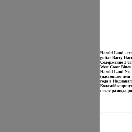
Harold Land - te
guitar Barry Harr
Содержание 1 Urs
West Coast Blues
Harold Land Уэ
(настоящее имя 
года в Индианап
Коламббжшршусе,
после развода ро