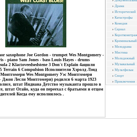
Документальн
Драма
Исторический
Катастрофы
Комедия
Сериал
Короткометра
Криминальный
Мелодрама
Мистика
nor saxophone Joe Gordon - trumpet Wes Montgomery -
Молодежный
is - piano Sam Jones - bass Louis Hayes - drums
Музыкальный
ula 2 Klactoveedsedstene 3 Don`t Explain 4ацшлн
 5 Terrain 6 Compulsion Исполнители Хэролд Лэнд
Мультфильм
с Монтгомери Wes Montgomery Уэс Монтгомери
Спорт
- Джон Лесли Монтгомери) родился 6 марта 1923
Приключения
олисе, штат Индиана Детство музыканта прошло в
 штат Огайо, куда он переехал с братьями и отцом
дителей Когда ему исполнилось .