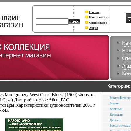
Начало
Новые товары
Специальное
Акция
es Montgomery West Coast Blues! (1960) Формат:
Биографическ
l Case) Дистрибьюторы: Silen, РАО
Боевик
товары Характеристики аудионосителей 2001 г
Военный
834a.
Детектив
Детский
Романтически