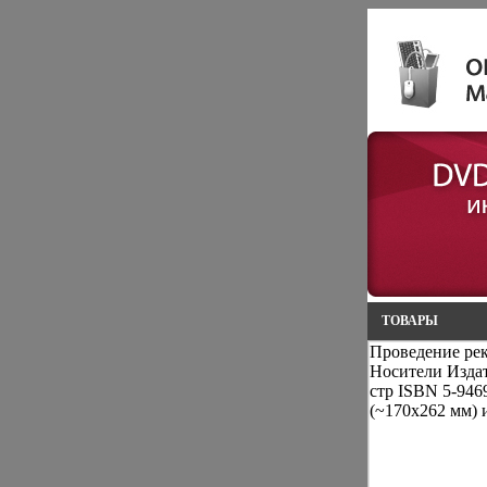
ТОВАРЫ
Проведение ре
Носители Издат
стр ISBN 5-946
(~170х262 мм) 