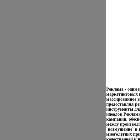
Реклама - один
маркетинговых 
массированное в
предоставляя р
инструменты дл
идеалов Реклам
кампании, обес
между производи
`возмущение` в 
многолетних пр
качественней и 