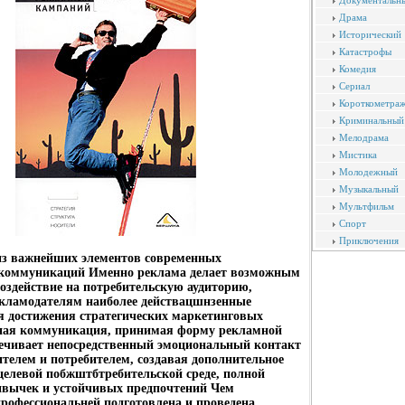
Документальн
Драма
Исторический
Катастрофы
Комедия
Сериал
Короткометра
Криминальный
Мелодрама
Мистика
Молодежный
Музыкальный
Мультфильм
Спорт
Приключения
 из важнейших элементов современных
коммуникаций Именно реклама делает возможным
оздействие на потребительскую аудиторию,
екламодателям наиболее действацшнзенные
я достижения стратегических маркетинговых
ная коммуникация, принимая форму рекламной
печивает непосредственный эмоциональный контакт
телем и потребителем, создавая дополнительное
целевой побжштбтребительской среде, полной
ивычек и устойчивых предпочтений Чем
профессиональней подготовлена и проведена