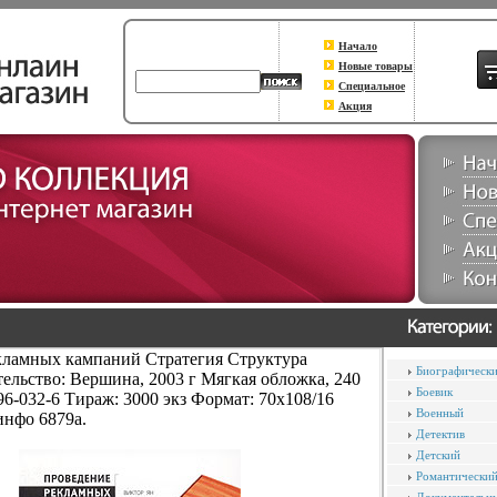
Начало
Новые товары
Специальное
Акция
кламных кампаний Стратегия Структура
Биографическ
ельство: Вершина, 2003 г Мягкая обложка, 240
Боевик
96-032-6 Тираж: 3000 экз Формат: 70x108/16
Военный
инфо 6879a.
Детектив
Детский
Романтически