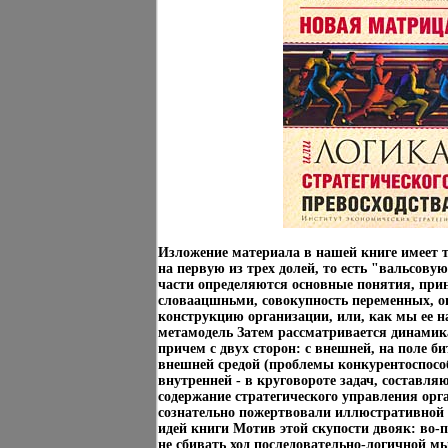
Изложение материала в нашей книге имеет 
на первую из трех долей, то есть "вальсовую
части определяются основные понятия, при
словаацшньми, совокупность переменных, 
конструкцию организации, или, как мы ее 
метамодель Затем рассматривается динамик
причем с двух сторон: с внешней, на поле б
внешней средой (проблемы конкурентоспосо
внутренней - в круговороте задач, составля
содержание стратегического управления ор
сознательно пожертвовали иллюстративной
идей книги Мотив этой скупости двояк: во-
не сбивать ход последовательно-логичной 