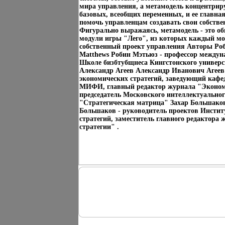
мира управления, а метамодель концентрир
базовых, всеобщих переменных, и ее главная
помочь управленцам создавать свои собств
Фигурально выражаясь, метамодель - это о
модули игры "Лего", из которых каждый мо
собственный проект управления Авторы Ро
Matthews Робин Мэтьюз - профессор междуна
Школе бизбтубщнеса Кингстонского универс
Александр Агеев Александр Иванович Агеев
экономических стратегий, заведующий кафе
МИФИ, главный редактор журнала "Экономи
председатель Московского интеллектуальног
"Стратегическая матрица" Захар Большако
Большаков - руководитель проектов Инстит
стратегий, заместитель главного редактора
стратегии" .