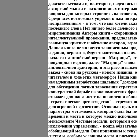
доказательствами и, во-вторых, надеялись 
авторской мысли в эксклюзивных интервью 
вопросы для которых строились на основе и
Среди всех возможных упреков к нам по кра
несправедливым - в том, что мы хотели сказ
последнего слова Нет ничего более далекого
миропонимания Авторы книги - сторонники
интеллектуальной провокации, предполагаю
взаимную критику и обучение авторов, геро
Данная книга не является законченным пр
издания, вероятно, будут значительно отлич
начался с английской версии "Матрицы", это
популярная версия, далее "Матрица" снова
англоязычной аудитории, и мы рассчитыва
выход - снова на русском - нового издания, 
читателем в ходе этих метаморфоз Наша книг
немедленным заработкам шальных "доходов"
для обсуждения логики завоевания стратегич
конкурентной борьбе на экономических фро
означает для нас акцент на выявлении общи
"стратегическое превосходство" - стремлени
долгосрочной перспективе Основная цель кн
параметры метамодели, которая была бы не
времени и места и которую можно использо
менеджменте Частные модели, которыми осн
исключения управленцы, - всегда обязатель
обобщающей модели Они привязаны к теку
системы, особым условиям места и времени