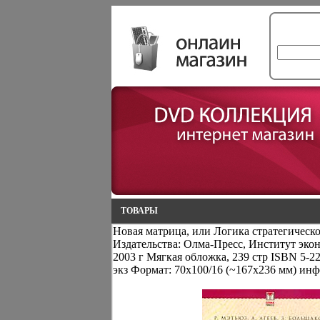
ТОВАРЫ
Новая матрица, или Логика стратегическ
Издательства: Олма-Пресс, Институт эко
2003 г Мягкая обложка, 239 стр ISBN 5-2
экз Формат: 70x100/16 (~167x236 мм) инф