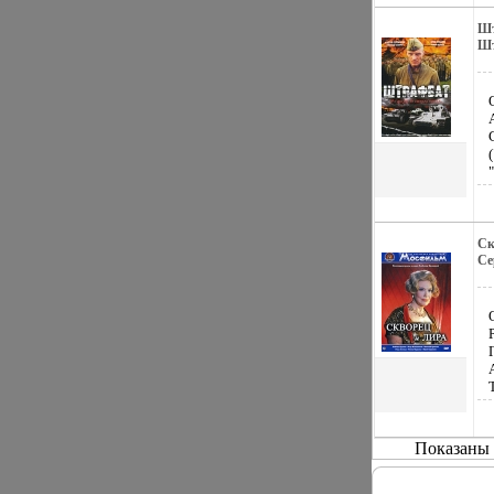
Шт
Шт
Ск
Се
ки
"М
622
Показаны 